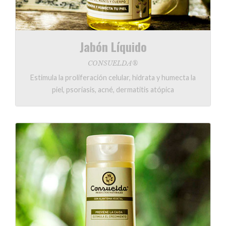
Jabón Líquido
CONSUELDA®
Estimula la proliferación celular, hidrata y humecta la
piel, psoriasis, acné, dermatitis atópica