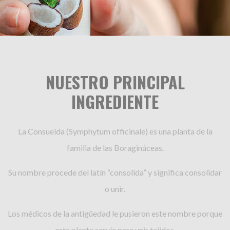
NUESTRO PRINCIPAL
INGREDIENTE
La Consuelda (Symphytum officinale) es una planta de la
familia de las Boragináceas.
Su nombre procede del latín “consolida” y significa consolidar
o unir.
Los médicos de la antigüedad le pusieron este nombre porque
esta planta servía para unir tejidos.